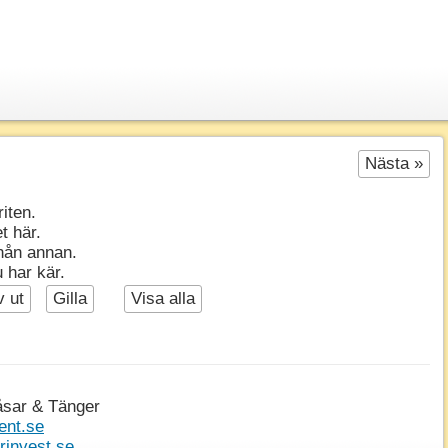
Nästa »
riten.
t här.
nån annan.
 har kär.
v ut
Gilla
Visa alla
åsar & Tänger
ent.se
invest.se