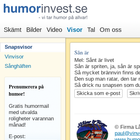
Skämt
Bilder
Video
Visor
Tal
Om oss
Snapsvisor
Sån är
Vinvisor
Mel: Sånt är livet
Sånghäften
Sån är spriten, ja, sån är sp
Så mycket brännvin finns de
Den sup man ratar, den tar 
Så drick nu snapsen som du
Prenumerera
på
humor!
Skicka som e-post
Skri
Gratis humormail
med utvalda
roligheter varannan
månad!
© Firma L
paul@vinv
E-post:
www.humor