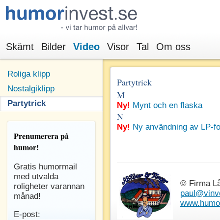
Skämt
Bilder
Video
Visor
Tal
Om oss
Roliga klipp
Partytrick
Nostalgiklipp
M
Partytrick
Ny!
Mynt och en flaska
N
Ny!
Ny användning av LP-fo
Prenumerera
på
humor!
Gratis humormail
med utvalda
© Firma L
roligheter varannan
paul@vinv
månad!
www.humor
E-post: