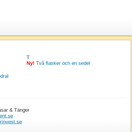
T
Ny!
Två flasker och en sedel
dral
åsar & Tänger
ent.se
invest.se