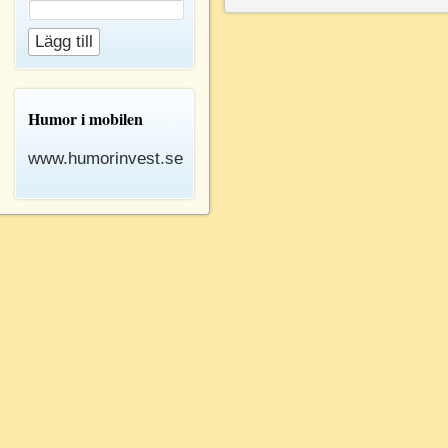
Humor i mobilen
www.humorinvest.se