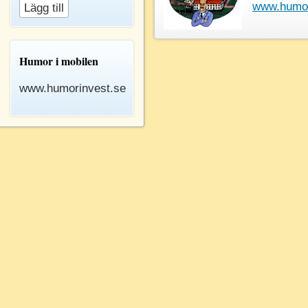
www.humor
Humor i mobilen
www.humorinvest.se