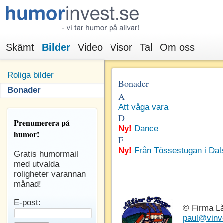
Skämt
Bilder
Video
Visor
Tal
Om oss
Roliga bilder
Bonader
Bonader
A
Att våga vara
D
Prenumerera
på
Ny!
Dance
humor!
F
Ny!
Från Tössestugan i Dal
Gratis humormail
med utvalda
roligheter varannan
månad!
E-post:
© Firma L
paul@vinv