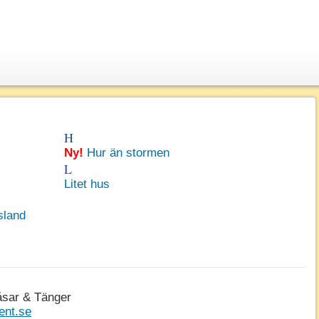
H
Ny!
Hur än stormen
L
Litet hus
sland
åsar & Tänger
ent.se