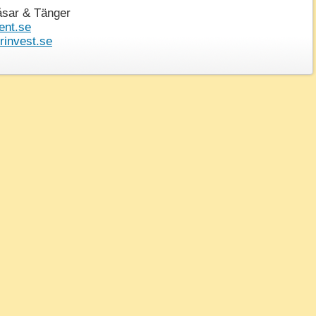
åsar & Tänger
ent.se
invest.se