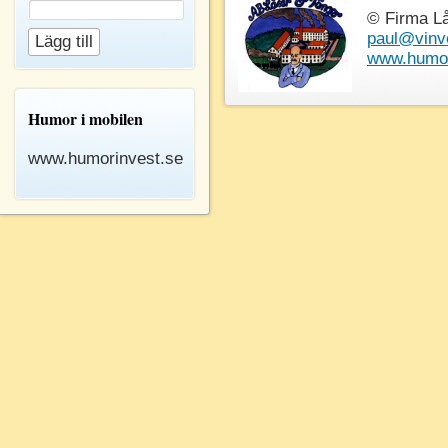
© Firma L
paul@vinv
www.humor
Humor i mobilen
www.humorinvest.se