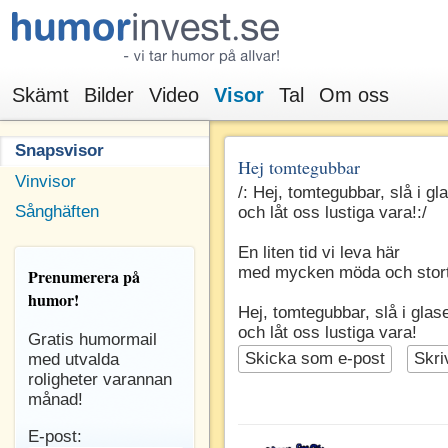
Skämt
Bilder
Video
Visor
Tal
Om oss
Snapsvisor
Hej tomtegubbar
Vinvisor
/: Hej, tomtegubbar, slå i gl
Sånghäften
och låt oss lustiga vara!:/
En liten tid vi leva här
med mycken möda och stort
Prenumerera
på
humor!
Hej, tomtegubbar, slå i glas
och låt oss lustiga vara!
Gratis humormail
Skicka som e-post
Skri
med utvalda
roligheter varannan
månad!
E-post: