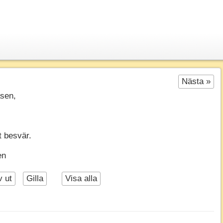
Nästa »
asen,
 besvär.
en
v ut
Gilla
Visa alla