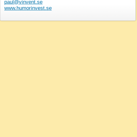
paul@vinvent.se
www.humorinvest.se