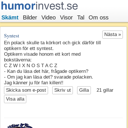
Skämt
Bilder
Video
Visor
Tal
Om oss
Nästa »
Syntest
En polack skulle ta körkort och gick därför till
optikern för ett syntest.
Optikern visade honom ett kort med
bokstäverna:
C Z W I X N O S T A C Z
- Kan du läsa det här, frågade optikern?
- Om jag kan läsa det? svarade polacken.
Jag känner ju för fan killen!!
Skicka som e-post
Skriv ut
Gilla
21
gillar
Visa alla