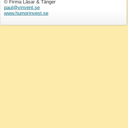
© Firma Låsar & Tänger
paul@vinvent.se
www.humorinvest.se